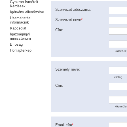
Gyakran Ismételt
Kérdések
Szervezet adószáma
:
Ígérvény ellenőrzése
Üzemeltetési
Szervezet neve
*
:
információk
Kapcsolat
Cím
:
Igazságügyi
minisztérium
Bíróság
Honlaptérkép
közterül
Személy neve
:
előtag
Cím
:
közterül
Email cím
*
: