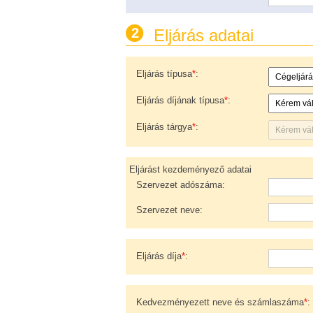
2
Eljárás adatai
Eljárás típusa
*
:
Eljárás díjának típusa
*
:
Eljárás tárgya
*
:
Eljárást kezdeményező adatai
Szervezet adószáma
:
Szervezet neve
:
Eljárás díja
*
:
Kedvezményezett neve és számlaszáma
*
: