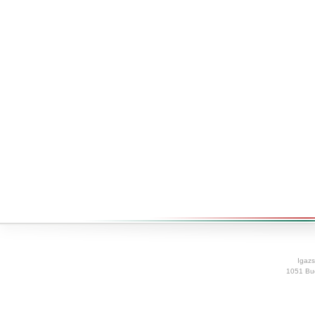
Igazs
1051 Bud