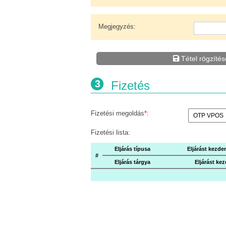
Megjegyzés
:
Tétel rögzítés
3
Fizetés
Fizetési megoldás
*
:
Fizetési lista:
Eljárás típusa
Eljárást kez
#
Eljárás tárgya
Eljárást k